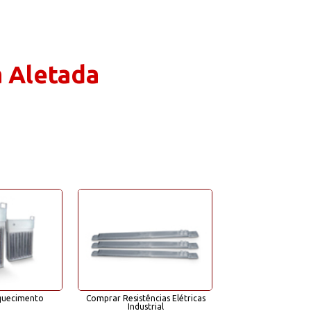
Resistncias Coleira
Resistências de Imersão
Resistências de Imersão e Flangeadas
Resistências Elétricas Industrial
a Aletada
Resistências Elétricas SP
Resistências para Estufas
Resistências para Fornos e Estufas
Resistências para Indústria Metalúrgica
Venda de Aquecedores Elétricos Industriais
Venda de Resistência Elétrica
Venda Resistências Elétricas Industrial
Venda Resistências Elétricas SP
quecimento
Comprar Resistências Elétricas
Fábrica de Resistnc
Industrial
Aletad