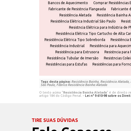
Bancos de Aquecimento
Comprar Resistências El
Fabricante de Resistncia Flangeada
Fabricante d
Resistência Aletada
Resistência Bainha A
Resistência Elétrica Industrial São Paulo
Resis
Resistncia Elétrica para Indústria de P
Resistência Elétrica Tipo Cartucho de Alta Ca
Resistência Elétrica Tipo Sobreborda
Resistência 
Resistência Industrial
Resistência para Aqueci
Resistência para Extrusora
Resistncia para
Resistência Tubular de Imersão
Resistncias Colei
Resistências para Estufas
Resistências para Forno
Tags desta página:
Resistência Bainha, Resistência Aletada, 
São Paulo, Fábrica Resistência Bainha Aletada
O texto acima "
Resistência Bainha Aletada
" é de direito 
artigo 184 do Código Penal. –
Lei n° 9.610-98 sobre os Direi
TIRE SUAS DÚVIDAS