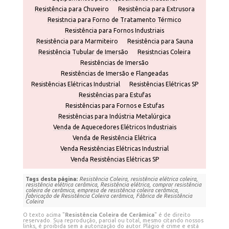
Resistência para Chuveiro
Resistência para Extrusora
Resistncia para Forno de Tratamento Térmico
Resistência para Fornos Industriais
Resistência para Marmiteiro
Resistência para Sauna
Resistência Tubular de Imersão
Resistncias Coleira
Resistências de Imersão
Resistências de Imersão e Flangeadas
Resistências Elétricas Industrial
Resistências Elétricas SP
Resistências para Estufas
Resistências para Fornos e Estufas
Resistências para Indústria Metalúrgica
Venda de Aquecedores Elétricos Industriais
Venda de Resistência Elétrica
Venda Resistências Elétricas Industrial
Venda Resistências Elétricas SP
Tags desta página:
Resistência Coleira, resistência elétrica coleira,
resistência elétrica cerâmica, Resistência elétrica, comprar resistência
coleira de cerâmica, empresa de resistência coleira cerâmica,
fabricação de Resistência Coleira cerâmica, Fábrica de Resistência
Coleira
O texto acima "
Resistência Coleira de Cerâmica
" é de direito
reservado. Sua reprodução, parcial ou total, mesmo citando nossos
links, é proibida sem a autorização do autor. Plágio é crime e está