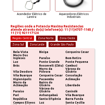
 de
Acendedor Elétrico de
Aquecedores Elétricos
Aquec
Lareira
Industriais
Indú
Regiões onde a Potencia Maxima Resistencias
atende através do(s) telefone(s): 11 (11)4707-1165 /
11 (11) 921117124
Região Central
Zona Norte
Zona Oeste
Zona Sul
Zona Leste
Grande São Paulo
Bela Vista
Bixiga
Cerqueira Cesar
Morro Dos
Ingleses
ParaÍso
Bom Retiro
Luz
Ponte Grande
Ponte Pequena
Brás
Roosevelt (Cbtu)
Cambuci
Morro da
Várzea do
Vila Deodoro
Pólvora
Glicério
Vila Buarque
Cerqueira Cesar
Consolação
Higienópolis
Pacaembu
Aclimação
Morro da
Bairro do
Aclimação
Glicério
Liberdade
Várzea do
Paraíso
Glicério
Canindé
Pari
Anhangabaú
Vila Buarque
República
Santa Efigênia
Barra Funda
Campos Elíseos
Luz
Santa Cecília