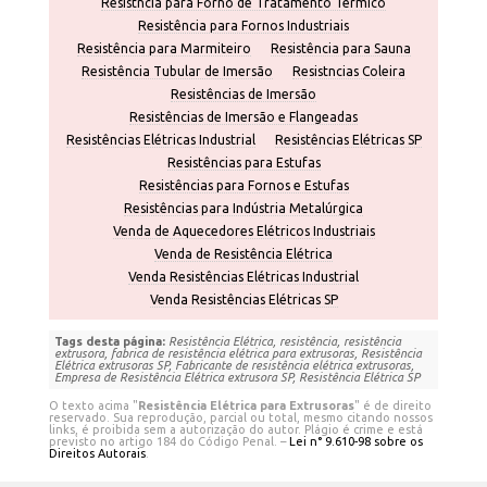
Resistncia para Forno de Tratamento Térmico
Resistência para Fornos Industriais
Resistência para Marmiteiro
Resistência para Sauna
Resistência Tubular de Imersão
Resistncias Coleira
Resistências de Imersão
Resistências de Imersão e Flangeadas
Resistências Elétricas Industrial
Resistências Elétricas SP
Resistências para Estufas
Resistências para Fornos e Estufas
Resistências para Indústria Metalúrgica
Venda de Aquecedores Elétricos Industriais
Venda de Resistência Elétrica
Venda Resistências Elétricas Industrial
Venda Resistências Elétricas SP
Tags desta página:
Resistência Elétrica, resistência, resistência
extrusora, fabrica de resistência elétrica para extrusoras, Resistência
Elétrica extrusoras SP, Fabricante de resistência elétrica extrusoras,
Empresa de Resistência Elétrica extrusora SP, Resistência Elétrica SP
O texto acima "
Resistência Elétrica para Extrusoras
" é de direito
reservado. Sua reprodução, parcial ou total, mesmo citando nossos
links, é proibida sem a autorização do autor. Plágio é crime e está
previsto no artigo 184 do Código Penal. –
Lei n° 9.610-98 sobre os
Direitos Autorais
.