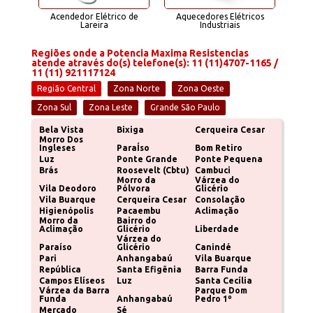
 de
Acendedor Elétrico de
Aquecedores Elétricos
Aquec
Lareira
Industriais
Indú
Regiões onde a Potencia Maxima Resistencias
atende através do(s) telefone(s): 11 (11)4707-1165 /
11 (11) 921117124
Região Central
Zona Norte
Zona Oeste
Zona Sul
Zona Leste
Grande São Paulo
Bela Vista
Bixiga
Cerqueira Cesar
Morro Dos
Ingleses
ParaÍso
Bom Retiro
Luz
Ponte Grande
Ponte Pequena
Brás
Roosevelt (Cbtu)
Cambuci
Morro da
Várzea do
Vila Deodoro
Pólvora
Glicério
Vila Buarque
Cerqueira Cesar
Consolação
Higienópolis
Pacaembu
Aclimação
Morro da
Bairro do
Aclimação
Glicério
Liberdade
Várzea do
Paraíso
Glicério
Canindé
Pari
Anhangabaú
Vila Buarque
República
Santa Efigênia
Barra Funda
Campos Elíseos
Luz
Santa Cecília
Várzea da Barra
Parque Dom
Funda
Anhangabaú
Pedro 1º
Mercado
Sé